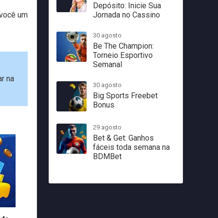
Depósito: Inicie Sua
 você um
Jornada no Cassino
30 agosto
Be The Champion:
Torneio Esportivo
Semanal
r na
30 agosto
Big Sports Freebet
Bonus
29 agosto
Bet & Get: Ganhos
fáceis toda semana na
BDMBet