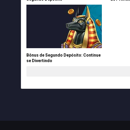
Bônus de Segundo Depósito: Continue
se Divertindo