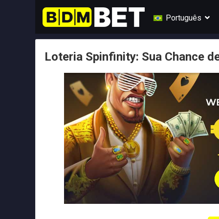
Português
Loteria Spinfinity: Sua Chance 