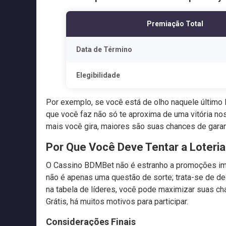
Premiação Total
Data de Término
Elegibilidade
Por exemplo, se você está de olho naquele último l
que você faz não só te aproxima de uma vitória no
mais você gira, maiores são suas chances de garan
Por Que Você Deve Tentar a Loteria 
O Cassino BDMBet não é estranho a promoções impr
não é apenas uma questão de sorte; trata-se de de
na tabela de líderes, você pode maximizar suas c
Grátis, há muitos motivos para participar.
Considerações Finais