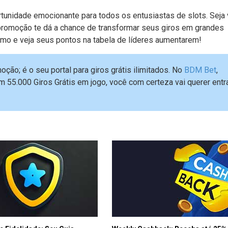
rtunidade emocionante para todos os entusiastas de slots. Seja
 promoção te dá a chance de transformar seus giros em grandes
o e veja seus pontos na tabela de líderes aumentarem!
ção; é o seu portal para giros grátis ilimitados. No
BDM Bet
,
55.000 Giros Grátis em jogo, você com certeza vai querer entra