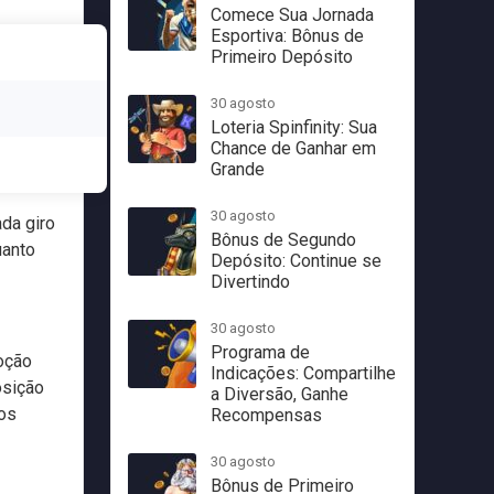
Comece Sua Jornada
Esportiva: Bônus de
Primeiro Depósito
30 agosto
Loteria Spinfinity: Sua
Chance de Ganhar em
Grande
30 agosto
ada giro
Bônus de Segundo
uanto
Depósito: Continue se
Divertindo
30 agosto
Programa de
oção
Indicações: Compartilhe
osição
a Diversão, Ganhe
ros
Recompensas
30 agosto
Bônus de Primeiro