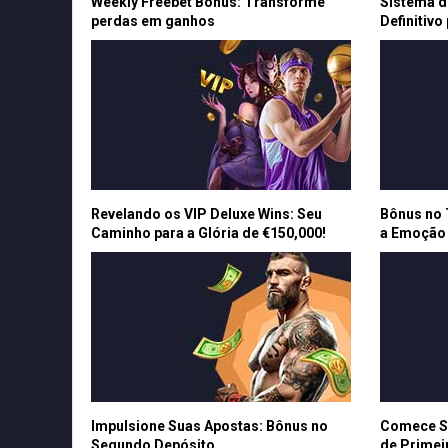
Weekly Freebet Bonus: Transforme
Sistema d
perdas em ganhos
Definitiv
Revelando os VIP Deluxe Wins: Seu
Bônus no 
Caminho para a Glória de €150,000!
a Emoção
Impulsione Suas Apostas: Bônus no
Comece Su
Segundo Depósito
de Primei