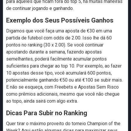
para aqueles que ficam fora do top 5, há muitas maneiras
de continuar jogando e ganhando.
Exemplo dos Seus Possíveis Ganhos
Digamos que você faça uma aposta de €30 em uma
partida de futebol com odds de 2.00. Isso lhe dá 60
pontos no ranking (30 x 2.00). Se você continuar
apostando durante a semana, fazendo apostas
semelhantes, poderá facilmente acumular pontos
suficientes para chegar ao top 10. Por exemplo, ao fazer
10 apostas desse tipo, você acumulará 600 pontos,
potencialmente ganhando €50 ou até €100 se subir mais.
E não se esqueça, com Freebets e Apostas Sem Risco
como prêmios adicionais, mesmo que você não chegue
ao topo, ainda sairá com algo extra.
Dicas Para Subir no Ranking
Quer tirar o máximo proveito do torneio Champion of the
Week? Aqui estão algumas dicas para maximizar seus