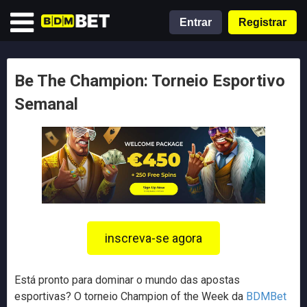
Entrar
Registrar
Be The Champion: Torneio Esportivo
Semanal
inscreva-se agora
Está pronto para dominar o mundo das apostas
esportivas? O torneio Champion of the Week da
BDMBet