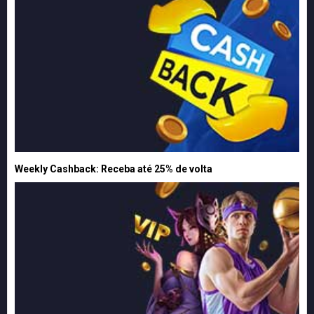
Weekly Cashback: Receba até 25% de volta