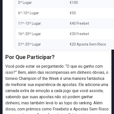
5º Lugar
€100
6º-10º Lugar
€50
11º-15º Lugar
€40 Freebet
16º-20º Lugar
€30 Freebet
21º-25º Lugar
€20 Aposta Sem Risco
Por Que Participar?
Você pode estar se perguntando: “O que eu ganho com
isso?” Bem, além das recompensas em dinheiro óbvias, o
torneio Champion of the Week é uma maneira fantástica
de melhorar sua experiência de apostas. Ele adiciona uma
camada extra de emoção a cada jogo que você assiste,
sabendo que suas apostas não só podem ganhar
dinheiro, mas também levá-lo ao topo do ranking. Além
disso, com prêmios como Freebets e Apostas Sem Risco