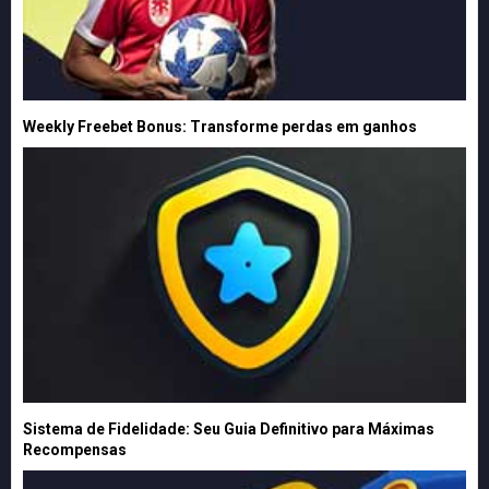
Weekly Freebet Bonus: Transforme perdas em ganhos
Sistema de Fidelidade: Seu Guia Definitivo para Máximas
Recompensas