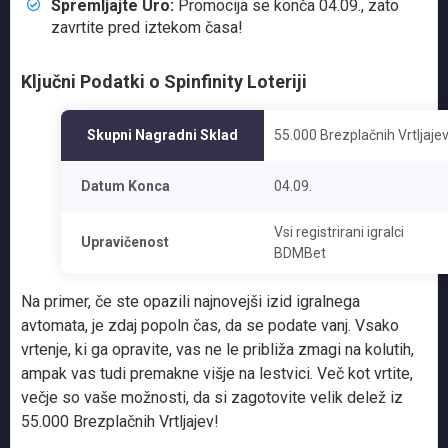
Spremljajte Uro:
Promocija se konča 04.09., zato
zavrtite pred iztekom časa!
Ključni Podatki o Spinfinity Loteriji
Skupni Nagradni Sklad
55.000 Brezplačnih Vrtljaje
Datum Konca
04.09.
Vsi registrirani igralci
Upravičenost
BDMBet
Na primer, če ste opazili najnovejši izid igralnega
avtomata, je zdaj popoln čas, da se podate vanj. Vsako
vrtenje, ki ga opravite, vas ne le približa zmagi na kolutih,
ampak vas tudi premakne višje na lestvici. Več kot vrtite,
večje so vaše možnosti, da si zagotovite velik delež iz
55.000 Brezplačnih Vrtljajev!