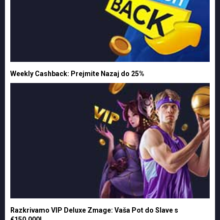
Weekly Cashback: Prejmite Nazaj do 25%
Razkrivamo VIP Deluxe Zmage: Vaša Pot do Slave s
€150,000!