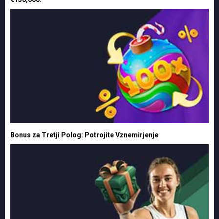
Bonus za Tretji Polog: Potrojite Vznemirjenje