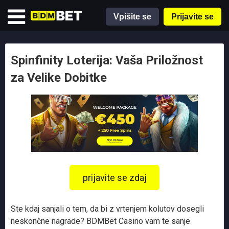
Vpišite se
Prijavite se
Spinfinity Loterija: Vaša Priložnost
za Velike Dobitke
prijavite se zdaj
Ste kdaj sanjali o tem, da bi z vrtenjem kolutov dosegli
neskončne nagrade? BDMBet Casino vam te sanje