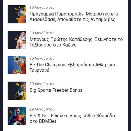
30 Αυγούστου
Πρόγραμμα Παραπομπών: Μοιραστείτε τη
Διασκέδαση, Απολαύστε τις Ανταμοιβές
30 Αυγούστου
Μπόνους Πρώτης Κατάθεσης: Ξεκινήστε το
Ταξίδι σας στο Καζίνο
30 Αυγούστου
Be The Champion: Εβδομαδιαίο Αθλητικό
Τουρνουά
30 Αυγούστου
Big Sports Freebet Bonus
29 Αυγούστου
Bet & Get: Εύκολες νίκες κάθε εβδομάδα
στο BDMBet