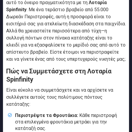
αυτό το όνειρο πραγματικότητα με τη
Λοταρία
Spinfinity
. Με ένα τεράστιο βραβείο από 55.000
Δωρεάν Περιστροφές, αυτή η προσφορά είναι το
εισιτήριό σας για ατελείωτη διασκέδαση στα παιχνίδια.
Αλλά θα χρειαστείτε περισσότερα από τύχη—η
συλλογή πόντων στον πίνακα κατάταξης είναι το
κλειδί για να εξασφαλίσετε το μερίδιό σας από αυτό το
απίστευτο βραβείο. Είστε έτοιμοι να περιστραφείτε
και να γίνετε ένας από τους υπερτυχερούς νικητές μας;
Πώς να Συμμετάσχετε στη Λοταρία
Spinfinity
Είναι εύκολο να συμμετάσχετε και να αρχίσετε να
συλλέγετε αυτούς τους πολύτιμους πόντους
κατάταξης:
Περιστρέψτε τα Φρουτάκια:
Κάθε περιστροφή
στα επιλεγμένα φρουτάκια μετράει για την
κατάταξή σας.