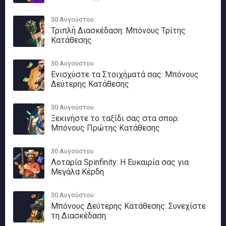
30 Αυγούστου
Τριπλή Διασκέδαση: Μπόνους Τρίτης
Κατάθεσης
30 Αυγούστου
Ενισχύστε τα Στοιχήματά σας: Μπόνους
Δεύτερης Κατάθεσης
30 Αυγούστου
Ξεκινήστε το ταξίδι σας στα σπορ:
Μπόνους Πρώτης Κατάθεσης
30 Αυγούστου
Λοταρία Spinfinity: Η Ευκαιρία σας για
Μεγάλα Κέρδη
30 Αυγούστου
Μπόνους Δεύτερης Κατάθεσης: Συνεχίστε
τη Διασκέδαση