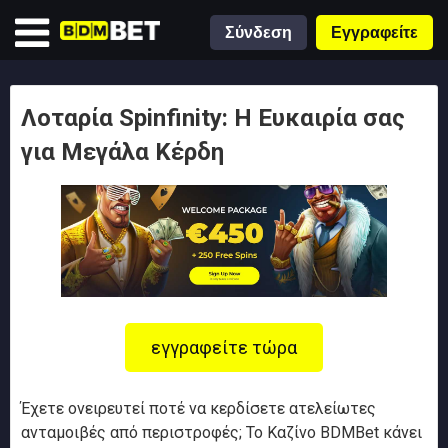
Σύνδεση
Εγγραφείτε
Λοταρία Spinfinity: Η Ευκαιρία σας
για Μεγάλα Κέρδη
εγγραφείτε τώρα
Έχετε ονειρευτεί ποτέ να κερδίσετε ατελείωτες
ανταμοιβές από περιστροφές; Το Καζίνο BDMBet κάνει