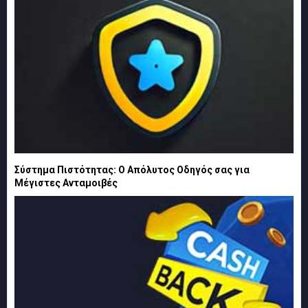
Σύστημα Πιστότητας: Ο Απόλυτος Οδηγός σας για
Μέγιστες Ανταμοιβές