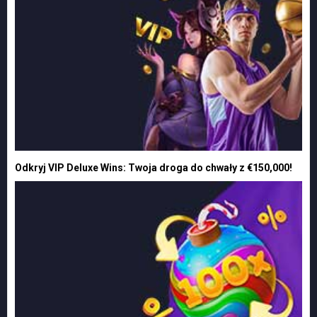
Odkryj VIP Deluxe Wins: Twoja droga do chwały z €150,000!