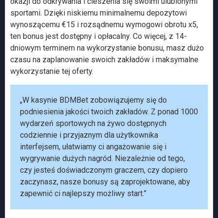
okazji do odkrywania i cieszenia się swoimi ulubionymi
sportami. Dzięki niskiemu minimalnemu depozytowi
wynoszącemu €15 i rozsądnemu wymogowi obrotu x5,
ten bonus jest dostępny i opłacalny. Co więcej, z 14-
dniowym terminem na wykorzystanie bonusu, masz dużo
czasu na zaplanowanie swoich zakładów i maksymalne
wykorzystanie tej oferty.
„W kasynie BDMBet zobowiązujemy się do
podniesienia jakości twoich zakładów. Z ponad 1000
wydarzeń sportowych na żywo dostępnych
codziennie i przyjaznym dla użytkownika
interfejsem, ułatwiamy ci angażowanie się i
wygrywanie dużych nagród. Niezależnie od tego,
czy jesteś doświadczonym graczem, czy dopiero
zaczynasz, nasze bonusy są zaprojektowane, aby
zapewnić ci najlepszy możliwy start.”