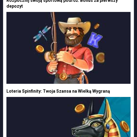
Rozpocznij swoją sportową podróż: Bonus za pierwszy
depozyt
Loteria Spinfinity: Twoja Szansa na Wielką Wygraną