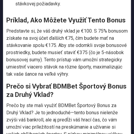
stávkovej požiadavky.
Príklad, Ako Môžete Využiť Tento Bonus
Predstavte si, že váš druhý vklad je €100. S 75% bonusom
získate na svoj účet ďalších €75, čím budete mať na
stávkovanie spolu €175. Aby ste odomkli svoje bonusové
prostriedky, budete musieť staviť €375 (čo je 5-násobok
bonusovej sumy). Tento prístup vám umožní strategicky
umiestniť viacero stávok na rôzne športy, maximalizujúc
tak vaše šance na veľké výhry.
Prečo si Vybrať BDMBet Športový Bonus
za Druhý Vklad?
Prečo by ste mali využiť BDMBet Športový Bonus za
Druhý Vklad? Je to jednoduché—tento bonus nielenže
zvýši váš bankroll, ale aj predĺži váš hrací čas, čo vám
umožní viac príležitostí na preskúmanie a užívanie si