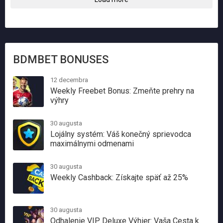
BDMBET BONUSES
12 decembra
Weekly Freebet Bonus: Zmeňte prehry na
výhry
30 augusta
Lojálny systém: Váš konečný sprievodca
maximálnymi odmenami
30 augusta
Weekly Cashback: Získajte späť až 25%
30 augusta
Odhalenie VIP Deluxe Výhier: Vaša Cesta k