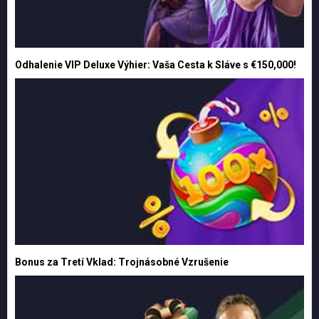
Odhalenie VIP Deluxe Výhier: Vaša Cesta k Sláve s €150,000!
Bonus za Tretí Vklad: Trojnásobné Vzrušenie