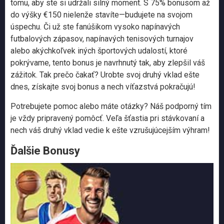
tomu, aby ste si udržali silný moment. S 75% bonusom až
do výšky €150 nielenže stavíte—budujete na svojom
úspechu. Či už ste fanúšikom vysoko napínavých
futbalových zápasov, napínavých tenisových turnajov
alebo akýchkoľvek iných športových udalostí, ktoré
pokrývame, tento bonus je navrhnutý tak, aby zlepšil váš
zážitok. Tak prečo čakať? Urobte svoj druhý vklad ešte
dnes, získajte svoj bonus a nech víťazstvá pokračujú!
Potrebujete pomoc alebo máte otázky? Náš podporný tím
je vždy pripravený pomôcť. Veľa šťastia pri stávkovaní a
nech váš druhý vklad vedie k ešte vzrušujúcejším výhram!
Ďalšie Bonusy