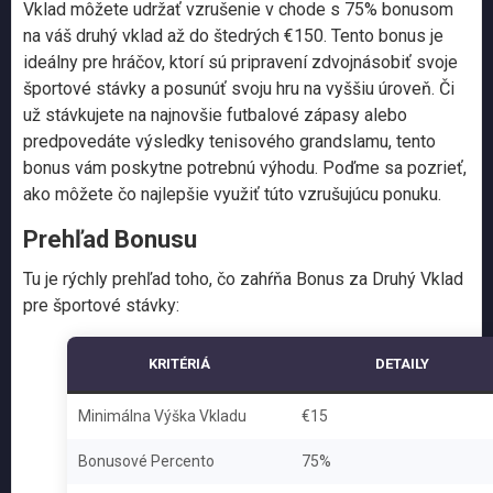
Vklad môžete udržať vzrušenie v chode s 75% bonusom
na váš druhý vklad až do štedrých €150. Tento bonus je
ideálny pre hráčov, ktorí sú pripravení zdvojnásobiť svoje
športové stávky a posunúť svoju hru na vyššiu úroveň. Či
už stávkujete na najnovšie futbalové zápasy alebo
predpovedáte výsledky tenisového grandslamu, tento
bonus vám poskytne potrebnú výhodu. Poďme sa pozrieť,
ako môžete čo najlepšie využiť túto vzrušujúcu ponuku.
Prehľad Bonusu
Tu je rýchly prehľad toho, čo zahŕňa Bonus za Druhý Vklad
pre športové stávky:
KRITÉRIÁ
DETAILY
Minimálna Výška Vkladu
€15
Bonusové Percento
75%