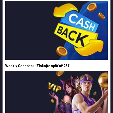
Weekly Cashback: Získajte späť až 25%