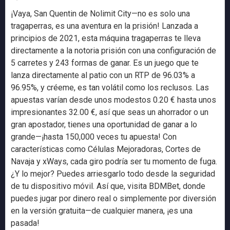
¡Vaya, San Quentin de Nolimit City—no es solo una
tragaperras, es una aventura en la prisión! Lanzada a
principios de 2021, esta máquina tragaperras te lleva
directamente a la notoria prisión con una configuración de
5 carretes y 243 formas de ganar. Es un juego que te
lanza directamente al patio con un RTP de 96.03% a
96.95%, y créeme, es tan volátil como los reclusos. Las
apuestas varían desde unos modestos 0.20 € hasta unos
impresionantes 32.00 €, así que seas un ahorrador o un
gran apostador, tienes una oportunidad de ganar a lo
grande—¡hasta 150,000 veces tu apuesta! Con
características como Células Mejoradoras, Cortes de
Navaja y xWays, cada giro podría ser tu momento de fuga.
¿Y lo mejor? Puedes arriesgarlo todo desde la seguridad
de tu dispositivo móvil. Así que, visita BDMBet, donde
puedes jugar por dinero real o simplemente por diversión
en la versión gratuita—de cualquier manera, ¡es una
pasada!