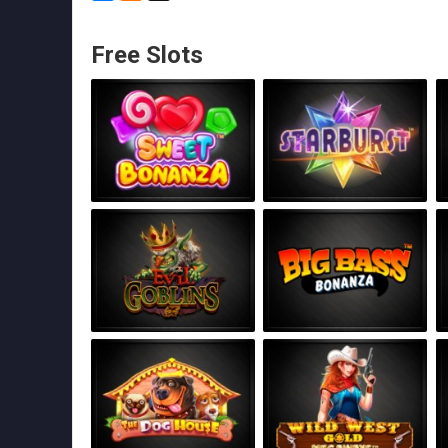
Free Slots