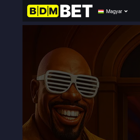
Magyar