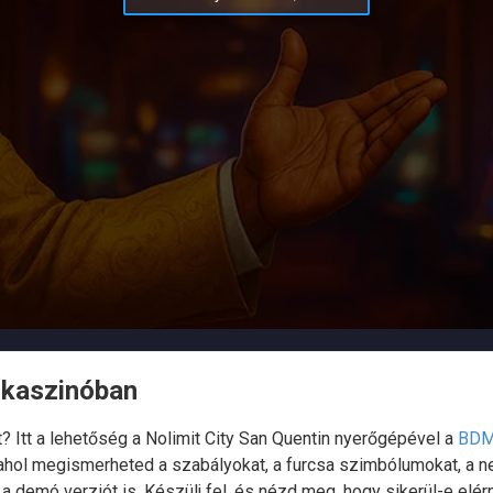
 kaszinóban
? Itt a lehetőség a Nolimit City San Quentin nyerőgépével a
BDM
, ahol megismerheted a szabályokat, a furcsa szimbólumokat, a 
 demó verziót is. Készülj fel, és nézd meg, hogy sikerül-e elér