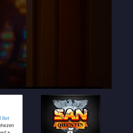
 Bet
nehezen
ned a