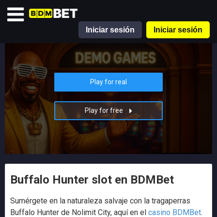
Iniciar sesión
Iniciar sesión
Play for real
Play for free
Buffalo Hunter slot en BDMBet
Sumérgete en la naturaleza salvaje con la tragaperras
Buffalo Hunter de Nolimit City, aquí en el
casino BDMBet
.