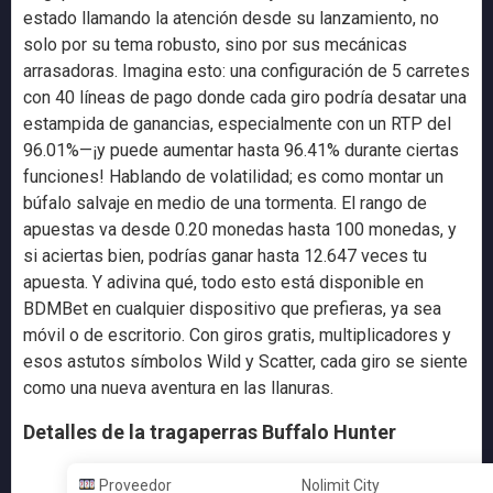
estado llamando la atención desde su lanzamiento, no
solo por su tema robusto, sino por sus mecánicas
arrasadoras. Imagina esto: una configuración de 5 carretes
con 40 líneas de pago donde cada giro podría desatar una
estampida de ganancias, especialmente con un RTP del
96.01%—¡y puede aumentar hasta 96.41% durante ciertas
funciones! Hablando de volatilidad; es como montar un
búfalo salvaje en medio de una tormenta. El rango de
apuestas va desde 0.20 monedas hasta 100 monedas, y
si aciertas bien, podrías ganar hasta 12.647 veces tu
apuesta. Y adivina qué, todo esto está disponible en
BDMBet en cualquier dispositivo que prefieras, ya sea
móvil o de escritorio. Con giros gratis, multiplicadores y
esos astutos símbolos Wild y Scatter, cada giro se siente
como una nueva aventura en las llanuras.
Detalles de la tragaperras Buffalo Hunter
Proveedor
Nolimit City