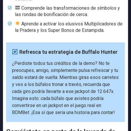
Comprende las transformaciones de símbolos y
las rondas de bonificación de cerca.
Aprende a activar los elusivos Multiplicadores de
la Pradera y los Super Bonos de Estampida.
Refresca tu estrategia de Buffalo Hunter
¿Perdiste todos tus créditos de la demo? No te
preocupes, amigo, simplemente pulsa refrescar y tu
saldo estará de vuelta. Mientras giras esos carretes
y ves a los búfalos tronar a través, recuerda que
cada giro podría llevarte a ese jackpot de 12.647x.
Imagina esto: cada búfalo que avistes podría
convertirse en un jackpot en el juego real en
BDMBet. ¡Esa sí que sería una historia para contar!