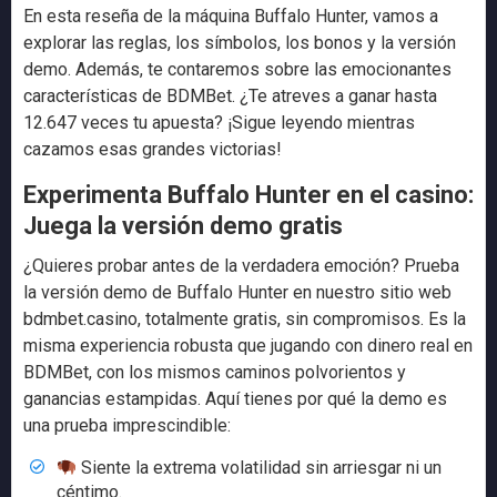
En esta reseña de la máquina Buffalo Hunter, vamos a
explorar las reglas, los símbolos, los bonos y la versión
demo. Además, te contaremos sobre las emocionantes
características de BDMBet. ¿Te atreves a ganar hasta
12.647 veces tu apuesta? ¡Sigue leyendo mientras
cazamos esas grandes victorias!
Experimenta Buffalo Hunter en el casino:
Juega la versión demo gratis
¿Quieres probar antes de la verdadera emoción? Prueba
la versión demo de Buffalo Hunter en nuestro sitio web
bdmbet.casino, totalmente gratis, sin compromisos. Es la
misma experiencia robusta que jugando con dinero real en
BDMBet, con los mismos caminos polvorientos y
ganancias estampidas. Aquí tienes por qué la demo es
una prueba imprescindible:
Siente la extrema volatilidad sin arriesgar ni un
céntimo.